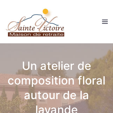
Maison
de
retraite
Un atelier de
– Sainte
composition floral
victoire
– Aix en
autour de la
Provenc
lavande