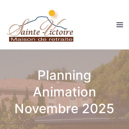
Maison
de
retraite
Planning
– Sainte
Animation
victoire
– Aix en
Novembre 2025
Provenc