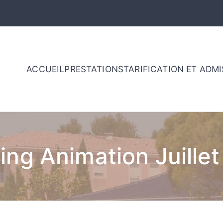
ACCUEIL
PRESTATIONS
TARIFICATION ET ADM
 de retraite – Sainte vic
nce
ing Animation Juille