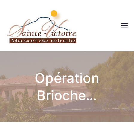
Maison
de
retraite
Opération
– Sainte
Brioche…
victoire
– Aix en
Provenc