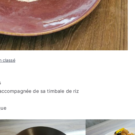
 classé
s
 accompagnée de sa timbale de riz
gue