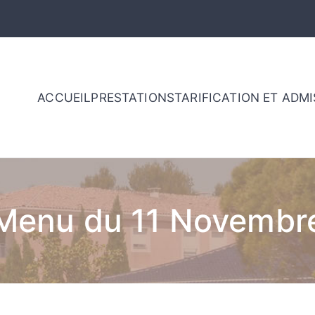
ACCUEIL
PRESTATIONS
TARIFICATION ET ADM
 de retraite – Sainte vic
nce
Menu du 11 Novembr