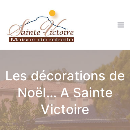
Maison
de
retraite
Les décorations de
– Sainte
Noël… A Sainte
victoire
– Aix en
Victoire
Provenc