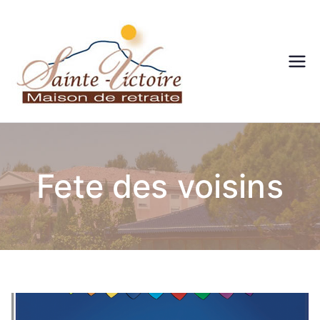
Maison
de
retraite
Fete des voisins
– Sainte
victoire
– Aix en
Provenc