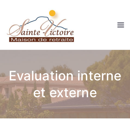
Maison
de
retraite
Evaluation interne
– Sainte
et externe
victoire
– Aix en
Provenc