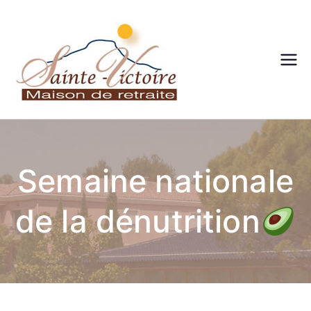
Maison
de
retraite
Semaine nationale
– Sainte
de la dénutrition
victoire
– Aix en
Provenc