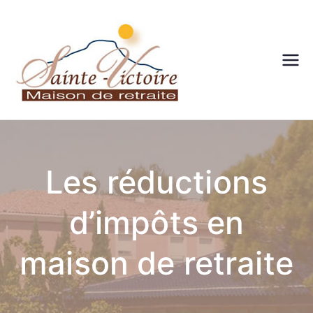
Maison
de
retraite
Les réductions
– Sainte
d’impôts en
victoire
– Aix en
maison de retraite
Provenc