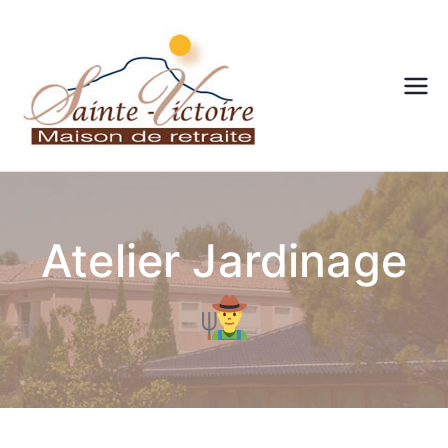
Maison
de
retraite
Atelier Jardinage
– Sainte
victoire
– Aix en
Provenc