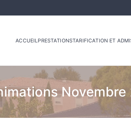
ACCUEIL
PRESTATIONS
TARIFICATION ET ADM
 de retraite – Sainte vic
nce
imations Novembre