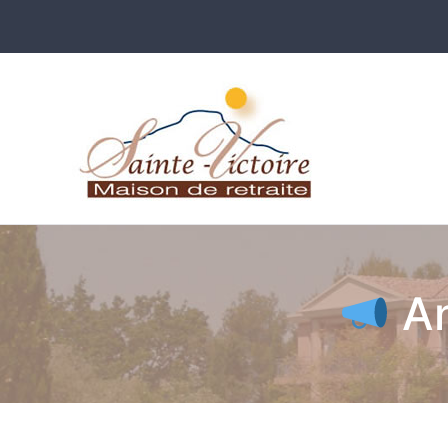
Maison
Prove
An